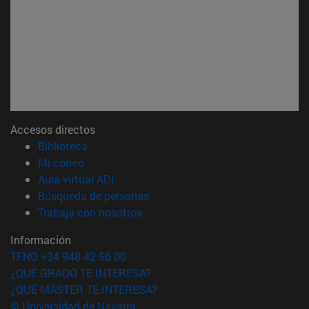
Accesos directos
(abre en nueva ventana)
Biblioteca
(abre en nueva ventana)
Mi correo
(abre en nueva ventana)
Aula virtual ADI
(abre en nueva ventana)
Búsqueda de personas
(abre en nueva ventana)
Trabaja con nosotros
Información
TFNO +34 948 42 56 00
¿QUÉ GRADO TE INTERESA?
¿QUÉ MÁSTER TE INTERESA?
© Universidad de Navarra