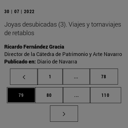
30 | 07 | 2022
Joyas desubicadas (3). Viajes y tornaviajes
de retablos
Ricardo Fernández Gracia
Director de la Cátedra de Patrimonio y Arte Navarro
Publicado en:
Diario de Navarra
Página
Páginas intermedias Us
Página
1
...
78
Página
Página
Páginas intermedias U
Página
79
80
...
110