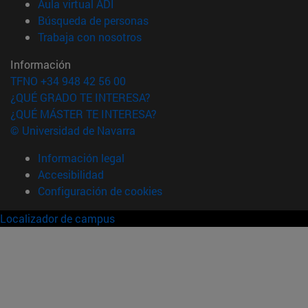
(abre en nueva ventana)
Aula virtual ADI
(abre en nueva ventana)
Búsqueda de personas
(abre en nueva ventana)
Trabaja con nosotros
Información
TFNO +34 948 42 56 00
¿QUÉ GRADO TE INTERESA?
¿QUÉ MÁSTER TE INTERESA?
© Universidad de Navarra
Información legal
Accesibilidad
Configuración de cookies
Localizador de campus