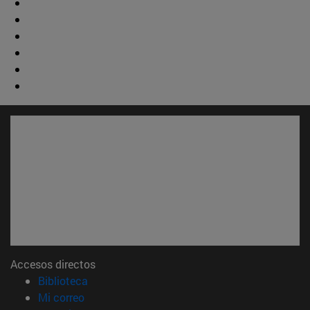
Accesos directos
(abre en nueva ventana)
Biblioteca
(abre en nueva ventana)
Mi correo