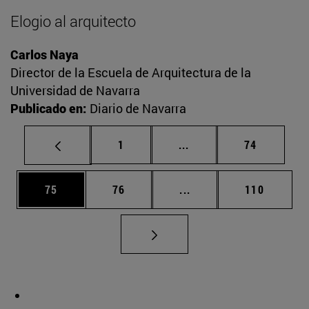
Elogio al arquitecto
Carlos Naya
Director de la Escuela de Arquitectura de la
Universidad de Navarra
Publicado en:
Diario de Navarra
Página
Páginas intermedias Us
Página
1
...
74
Página
Página
Páginas intermedias U
Página
75
76
...
110