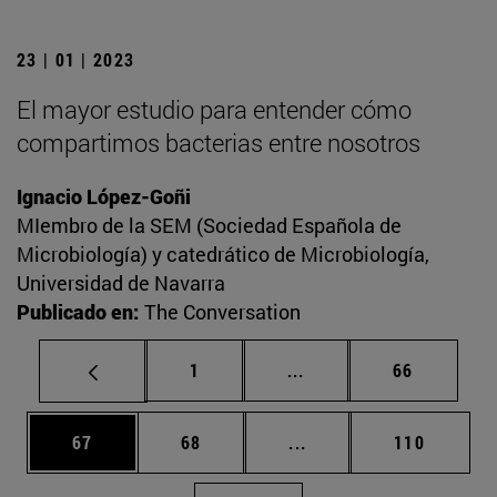
23 | 01 | 2023
El mayor estudio para entender cómo
compartimos bacterias entre nosotros
Ignacio López-Goñi
MIembro de la SEM (Sociedad Española de
Microbiología) y catedrático de Microbiología,
Universidad de Navarra
Publicado en:
The Conversation
Página
Páginas intermedias Us
Página
1
...
66
Página
Página
Páginas intermedias U
Página
67
68
...
110