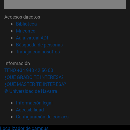
Accesos directos
(abre en nueva ventana)
Biblioteca
(abre en nueva ventana)
Mi correo
(abre en nueva ventana)
Aula virtual ADI
(abre en nueva ventana)
Búsqueda de personas
(abre en nueva ventana)
Trabaja con nosotros
Información
TFNO +34 948 42 56 00
¿QUÉ GRADO TE INTERESA?
¿QUÉ MÁSTER TE INTERESA?
© Universidad de Navarra
Información legal
Accesibilidad
Configuración de cookies
Localizador de campus