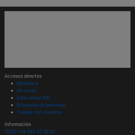
Accesos directos
(abre en nueva ventana)
Biblioteca
(abre en nueva ventana)
Mi correo
(abre en nueva ventana)
Aula virtual ADI
(abre en nueva ventana)
Búsqueda de personas
(abre en nueva ventana)
Trabaja con nosotros
Información
TFNO +34 948 42 56 00