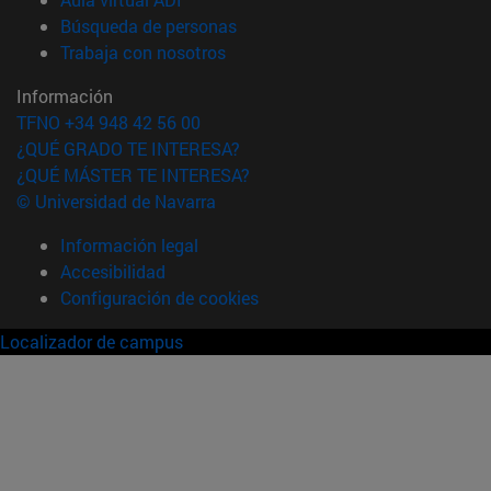
(abre en nueva ventana)
Búsqueda de personas
(abre en nueva ventana)
Trabaja con nosotros
Información
TFNO +34 948 42 56 00
¿QUÉ GRADO TE INTERESA?
¿QUÉ MÁSTER TE INTERESA?
© Universidad de Navarra
Información legal
Accesibilidad
Configuración de cookies
Localizador de campus