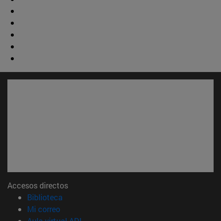
Accesos directos
(abre en nueva ventana)
Biblioteca
(abre en nueva ventana)
Mi correo
(abre en nueva ventana)
Aula virtual ADI