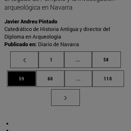
arqueológica en Navarra
Javier Andreu Pintado
Catedrático de Historia Antigua y director del
Diploma en Arqueología
Publicado en:
Diario de Navarra
Página
Páginas intermedias Us
Página
1
...
58
Página
Página
Páginas intermedias U
Página
59
60
...
110