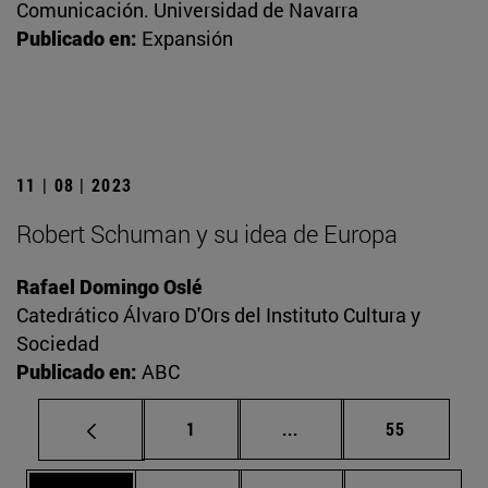
Comunicación. Universidad de Navarra
Publicado en:
Expansión
11 | 08 | 2023
Robert Schuman y su idea de Europa
Rafael Domingo Oslé
Catedrático Álvaro D'Ors del Instituto Cultura y
Sociedad
Publicado en:
ABC
Página
Páginas intermedias Us
Página
1
...
55