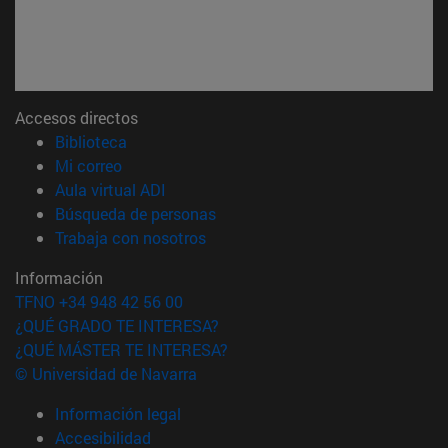
Accesos directos
(abre en nueva ventana)
Biblioteca
(abre en nueva ventana)
Mi correo
(abre en nueva ventana)
Aula virtual ADI
(abre en nueva ventana)
Búsqueda de personas
(abre en nueva ventana)
Trabaja con nosotros
Información
TFNO +34 948 42 56 00
¿QUÉ GRADO TE INTERESA?
¿QUÉ MÁSTER TE INTERESA?
© Universidad de Navarra
Información legal
Accesibilidad