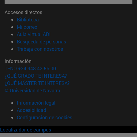
Accesos directos
(abre en nueva ventana)
Biblioteca
(abre en nueva ventana)
Mi correo
(abre en nueva ventana)
Aula virtual ADI
(abre en nueva ventana)
Búsqueda de personas
(abre en nueva ventana)
Trabaja con nosotros
Información
TFNO +34 948 42 56 00
¿QUÉ GRADO TE INTERESA?
¿QUÉ MÁSTER TE INTERESA?
© Universidad de Navarra
Información legal
Accesibilidad
Configuración de cookies
Localizador de campus