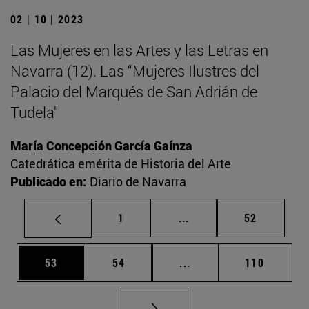
02 | 10 | 2023
Las Mujeres en las Artes y las Letras en
Navarra (12). Las “Mujeres Ilustres del
Palacio del Marqués de San Adrián de
Tudela"
María Concepción García Gaínza
Catedrática emérita de Historia del Arte
Publicado en:
Diario de Navarra
Página
Páginas intermedias Us
Página
1
...
52
Página
Página
Páginas intermedias U
Página
53
54
...
110