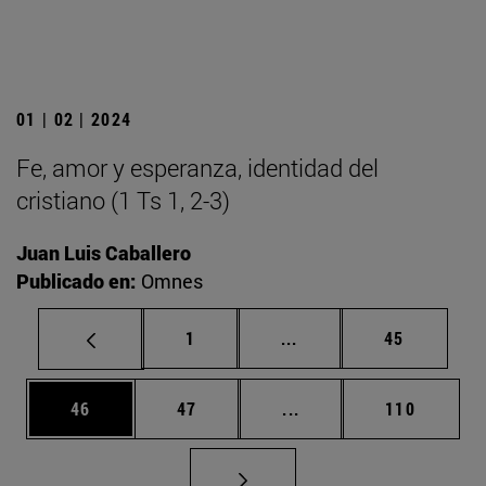
01 | 02 | 2024
Fe, amor y esperanza, identidad del
cristiano (1 Ts 1, 2-3)
Juan Luis Caballero
Publicado en:
Omnes
Página
Páginas intermedias Us
Página
1
...
45
Página
Página
Páginas intermedias U
Página
46
47
...
110