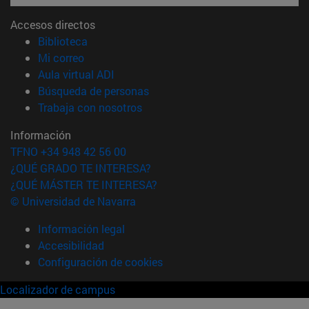
Accesos directos
(abre en nueva ventana)
Biblioteca
(abre en nueva ventana)
Mi correo
(abre en nueva ventana)
Aula virtual ADI
(abre en nueva ventana)
Búsqueda de personas
(abre en nueva ventana)
Trabaja con nosotros
Información
TFNO +34 948 42 56 00
¿QUÉ GRADO TE INTERESA?
¿QUÉ MÁSTER TE INTERESA?
© Universidad de Navarra
Información legal
Accesibilidad
Configuración de cookies
Localizador de campus