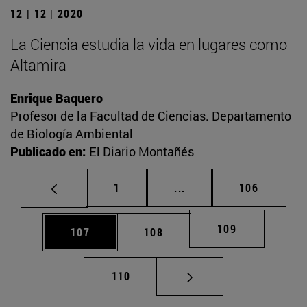
12 | 12 | 2020
La Ciencia estudia la vida en lugares como
Altamira
Enrique Baquero
Profesor de la Facultad de Ciencias. Departamento
de Biología Ambiental
Publicado en:
El Diario Montañés
Página
Páginas intermedias Us
Página
1
...
106
Página
109
Página
Página
107
108
Página
110