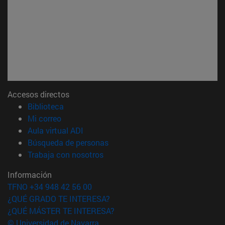
Accesos directos
(abre en nueva ventana)
Biblioteca
(abre en nueva ventana)
Mi correo
(abre en nueva ventana)
Aula virtual ADI
(abre en nueva ventana)
Búsqueda de personas
(abre en nueva ventana)
Trabaja con nosotros
Información
TFNO +34 948 42 56 00
¿QUÉ GRADO TE INTERESA?
¿QUÉ MÁSTER TE INTERESA?
© Universidad de Navarra