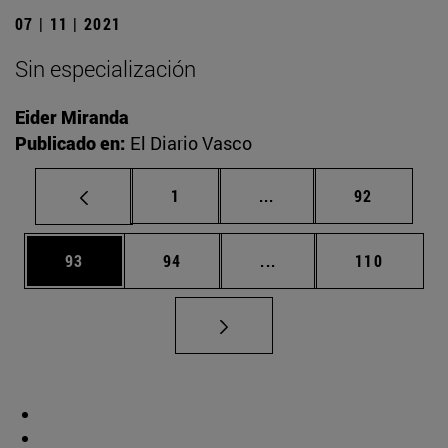
07 | 11 | 2021
Sin especialización
Eider Miranda
Publicado en:
El Diario Vasco
Página
Páginas intermedias Us
Página
1
...
92
Página
Página
Páginas intermedias U
Página
93
94
...
110