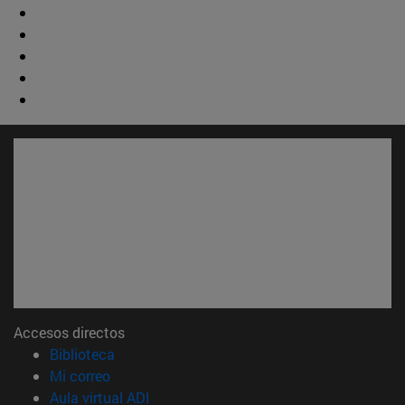
Accesos directos
(abre en nueva ventana)
Biblioteca
(abre en nueva ventana)
Mi correo
(abre en nueva ventana)
Aula virtual ADI