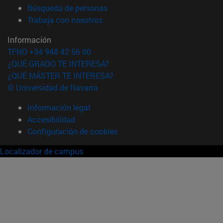
(abre en nueva ventana)
Búsqueda de personas
(abre en nueva ventana)
Trabaja con nosotros
Información
TFNO +34 948 42 56 00
¿QUÉ GRADO TE INTERESA?
¿QUÉ MÁSTER TE INTERESA?
© Universidad de Navarra
Información legal
Accesibilidad
Configuración de cookies
Localizador de campus