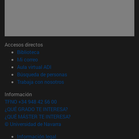
Accesos directos
(abre en nueva ventana)
Biblioteca
(abre en nueva ventana)
Mi correo
(abre en nueva ventana)
Aula virtual ADI
(abre en nueva ventana)
Búsqueda de personas
(abre en nueva ventana)
Trabaja con nosotros
Información
TFNO +34 948 42 56 00
¿QUÉ GRADO TE INTERESA?
¿QUÉ MÁSTER TE INTERESA?
© Universidad de Navarra
Información legal