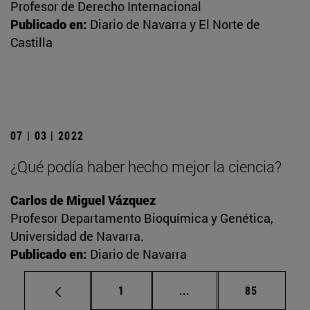
Profesor de Derecho Internacional
Publicado en:
Diario de Navarra y El Norte de
Castilla
07 | 03 | 2022
¿Qué podía haber hecho mejor la ciencia?
Carlos de Miguel Vázquez
Profesor Departamento Bioquímica y Genética,
Universidad de Navarra.
Publicado en:
Diario de Navarra
Página
Páginas intermedias Us
Página
1
...
85