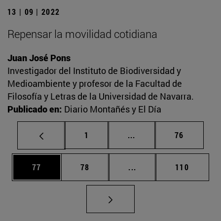
13 | 09 | 2022
Repensar la movilidad cotidiana
Juan José Pons
Investigador del Instituto de Biodiversidad y
Medioambiente y profesor de la Facultad de
Filosofía y Letras de la Universidad de Navarra.
Publicado en:
Diario Montañés y El Día
Página
Páginas intermedias Us
Página
1
...
76
Página
Página
Páginas intermedias U
Página
77
78
...
110