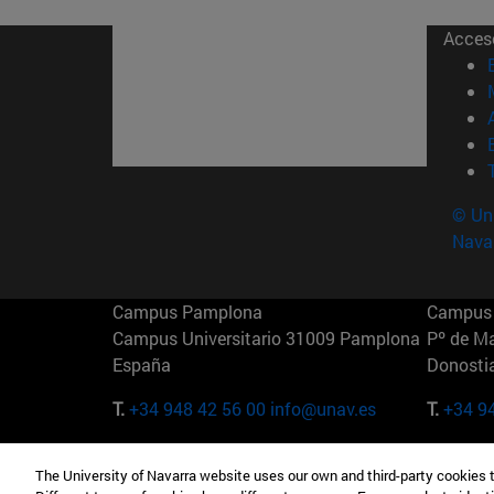
Acces
© Uni
Nava
Campus Pamplona
Campus 
Campus Universitario 31009 Pamplona
Pº de M
España
Donosti
T.
+34 948 42 56 00
info@unav.es
T.
+34 9
Campus Madrid (IESE)
Campus 
The University of Navarra website uses our own and third-party cookies 
Camino del Cerro Águila 3 28023
165 W 5