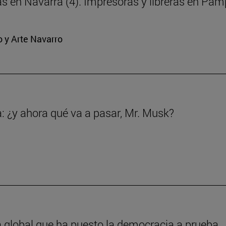
ras en Navarra (4). Impresoras y libreras en Pa
o y Arte Navarro
a: ¿y ahora qué va a pasar, Mr. Musk?
a global que ha puesto la democracia a prueba