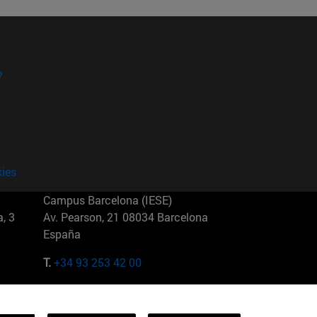
?
kies
Campus Barcelona (IESE)
, 3
Av. Pearson, 21 08034 Barcelona
España
T.
+34 93 253 42 00
Campus Sao Paulo (IESE)
5
Rua Martiniano de Carvalho, 573