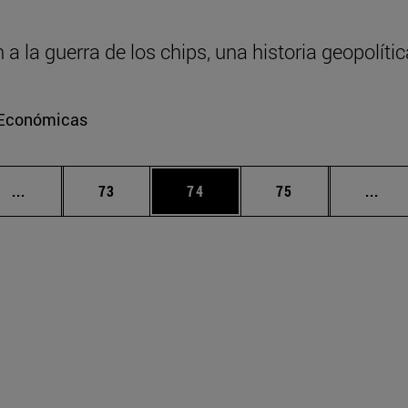
 la guerra de los chips, una historia geopolític
e Económicas
Páginas intermedias Use TAB para desplazarse.
Página
Página
Página
Pági
...
73
74
75
...