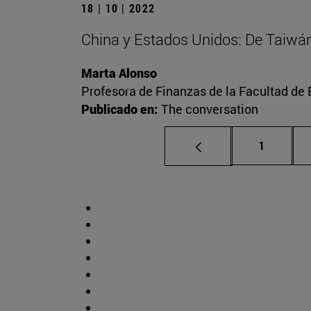
18 | 10 | 2022
China y Estados Unidos: De Taiwán a
Marta Alonso
Profesora de Finanzas de la Facultad d
Publicado en:
The conversation
Página
1