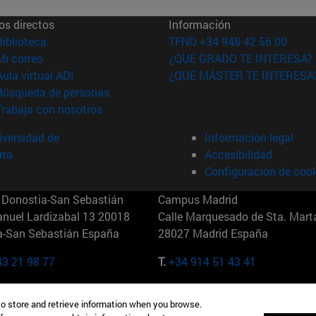
os directos
Información
(abre en nueva ventana)
Biblioteca
TFNO +34 948 42 56 00
(abre en nueva ventana)
Mi correo
¿QUÉ GRADO TE INTERESA?
(abre en nueva ventana)
Aula virtual ADI
¿QUÉ MÁSTER TE INTERESA
(abre en nueva ventana)
Búsqueda de personas
(abre en nueva ventana)
Trabaja con nosotros
versidad de
Información legal
rra
Accesibilidad
Configuración de coo
Donostia-San Sebastián
Campus Madrid
anuel Lardizabal 13 20018
Calle Marquesado de Sta. Marta
a-San Sebastián España
28027 Madrid España
43 21 98 77
T.
+34 914 51 43 41
Nueva York (IESE)
Campus Munich (IESE)
to store and retrieve information when you browse.
7th St 10019-2201 Nueva York
Maria-Theresia-Straße 15 8167