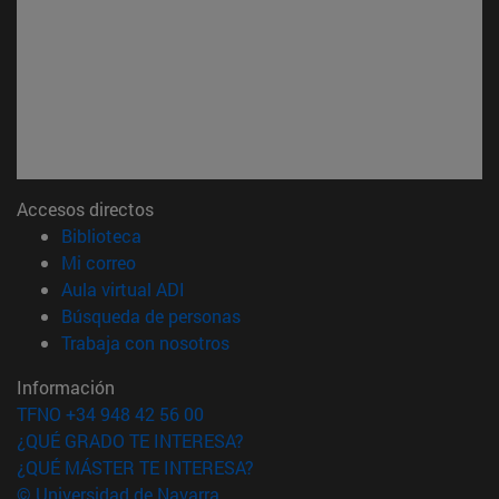
Accesos directos
(abre en nueva ventana)
Biblioteca
(abre en nueva ventana)
Mi correo
(abre en nueva ventana)
Aula virtual ADI
(abre en nueva ventana)
Búsqueda de personas
(abre en nueva ventana)
Trabaja con nosotros
Información
TFNO +34 948 42 56 00
¿QUÉ GRADO TE INTERESA?
¿QUÉ MÁSTER TE INTERESA?
© Universidad de Navarra