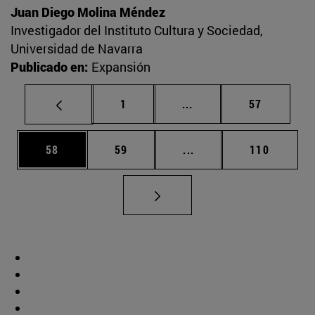
Juan Diego Molina Méndez
Investigador del Instituto Cultura y Sociedad,
Universidad de Navarra
Publicado en:
Expansión
Página
Páginas intermedias Us
Página
1
...
57
Página
Página
Páginas intermedias U
Página
58
59
...
110