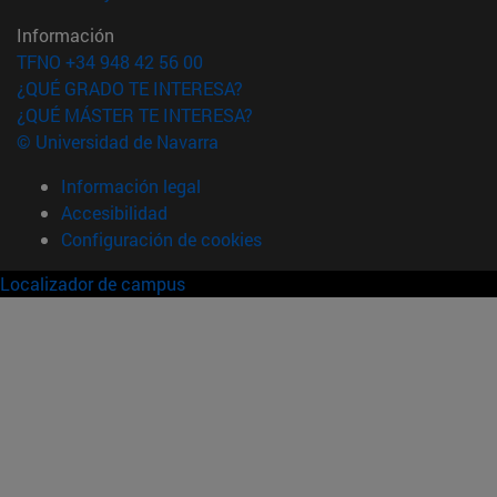
Información
TFNO +34 948 42 56 00
¿QUÉ GRADO TE INTERESA?
¿QUÉ MÁSTER TE INTERESA?
© Universidad de Navarra
Información legal
Accesibilidad
Configuración de cookies
Localizador de campus