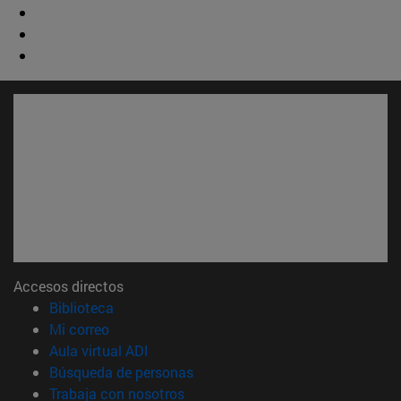
Accesos directos
(abre en nueva ventana)
Biblioteca
(abre en nueva ventana)
Mi correo
(abre en nueva ventana)
Aula virtual ADI
(abre en nueva ventana)
Búsqueda de personas
(abre en nueva ventana)
Trabaja con nosotros