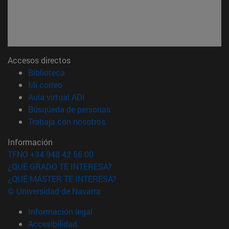
Accesos directos
(abre en nueva ventana)
Biblioteca
(abre en nueva ventana)
Mi correo
(abre en nueva ventana)
Aula virtual ADI
(abre en nueva ventana)
Búsqueda de personas
(abre en nueva ventana)
Trabaja con nosotros
Información
TFNO +34 948 42 56 00
¿QUÉ GRADO TE INTERESA?
¿QUÉ MÁSTER TE INTERESA?
© Universidad de Navarra
Información legal
Accesibilidad