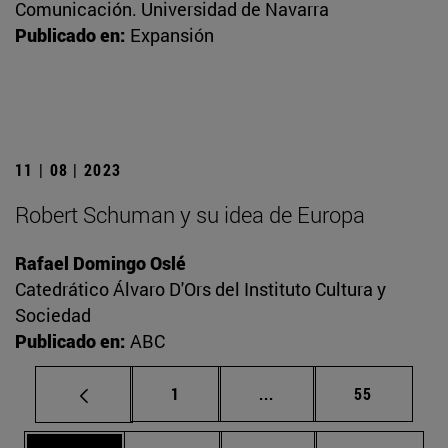
Comunicación. Universidad de Navarra
Publicado en:
Expansión
11 | 08 | 2023
Robert Schuman y su idea de Europa
Rafael Domingo Oslé
Catedrático Álvaro D'Ors del Instituto Cultura y
Sociedad
Publicado en:
ABC
Página
Páginas intermedias Us
Página
1
...
55