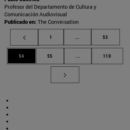
Profesor del Departamento de Cultura y
Comunicación Audiovisual
Publicado en:
The Conversation
Página
Páginas intermedias Us
Página
1
...
53
Página
Página
Páginas intermedias U
Página
54
55
...
110