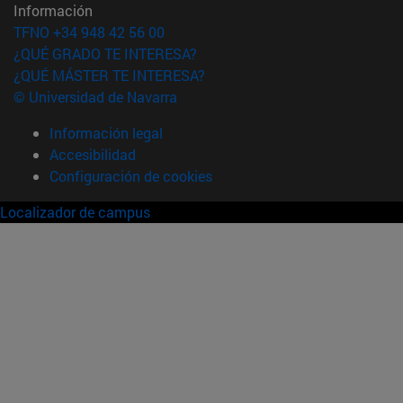
Información
TFNO +34 948 42 56 00
¿QUÉ GRADO TE INTERESA?
¿QUÉ MÁSTER TE INTERESA?
© Universidad de Navarra
Información legal
Accesibilidad
Configuración de cookies
Localizador de campus