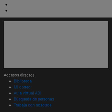
Accesos directos
(abre en nueva ventana)
Biblioteca
(abre en nueva ventana)
Mi correo
(abre en nueva ventana)
Aula virtual ADI
(abre en nueva ventana)
Búsqueda de personas
(abre en nueva ventana)
Trabaja con nosotros