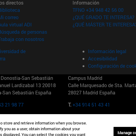
os directos
Información
(abre en nueva ventana)
Biblioteca
TFNO +34 948 42 56 00
(abre en nueva ventana)
Mi correo
¿QUÉ GRADO TE INTERESA?
(abre en nueva ventana)
Aula virtual ADI
¿QUÉ MÁSTER TE INTERESA
(abre en nueva ventana)
Búsqueda de personas
(abre en nueva ventana)
Trabaja con nosotros
versidad de
Información legal
rra
Accesibilidad
Configuración de coo
Donostia-San Sebastián
Campus Madrid
anuel Lardizabal 13 20018
Calle Marquesado de Sta. Marta
a-San Sebastián España
28027 Madrid España
43 21 98 77
T.
+34 914 51 43 41
Nueva York (IESE)
Campus Munich (IESE)
to store and retrieve information when you browse.
7th St 10019-2201 Nueva York
Maria-Theresia-Straße 15 8167
fy you as a user, obtain information about your
Múnich Alemania
Manage c
is displayed. You can select the cookies you want