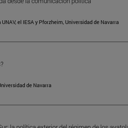
da desde la comunicación política
a UNAV, el IESA y Pforzheim, Universidad de Navarra
s?
Universidad de Navarra
r: la política exterior del régimen de los ayatol