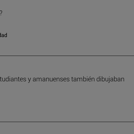
?
edad
estudiantes y amanuenses también dibujaban