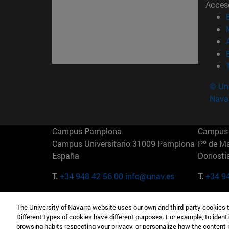
Acces
© Uni
Nava
Campus Pamplona
Campus 
Campus Universitario 31009 Pamplona
Pº de M
España
Donosti
T.
+34 948 42 56 00
info@unav.es
T.
+34 9
Campus Madrid (IESE)
Campus 
The University of Navarra website uses our own and third-party cookies 
Camino del Cerro Águila 3 28023
165 W 5
Different types of cookies have different purposes. For example, to identi
Madrid España
EE.UU
browsing habits respecting your privacy, or personalize how the content 