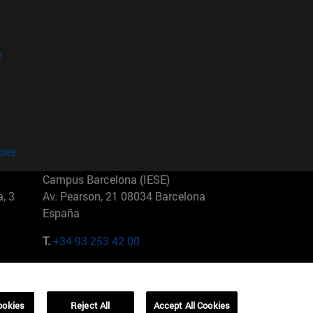
?
kies
Campus Barcelona (IESE)
, 3
Av. Pearson, 21 08034 Barcelona
España
T.
+34 93 253 42 00
Campus Sao Paulo (IESE)
5
Rua Martiniano de Carvalho, 573
01321001 Bela Vista Brasil
ookies
Reject All
Accept All Cookies