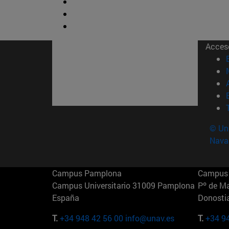
Acces
© Uni
Nava
Campus Pamplona
Campus 
Campus Universitario 31009 Pamplona
Pº de M
España
Donosti
T.
+34 948 42 56 00
info@unav.es
T.
+34 9