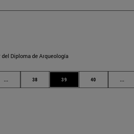
or del Diploma de Arqueología
Páginas intermedias Use TAB para desplazarse.
Página
Página
Página
Pági
...
38
39
40
...