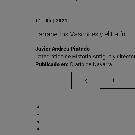
17 | 06 | 2024
Larrahe, los Vascones y el Latín
Javier Andreu Pintado
Catedrático de Historia Antigua y direct
Publicado en:
Diario de Navarra
Página
1