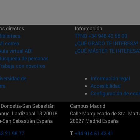
os directos
Información
(abre en nueva ventana)
Biblioteca
TFNO +34 948 42 56 00
(abre en nueva ventana)
Mi correo
¿QUÉ GRADO TE INTERESA?
(abre en nueva ventana)
Aula virtual ADI
¿QUÉ MÁSTER TE INTERESA
(abre en nueva ventana)
Búsqueda de personas
(abre en nueva ventana)
Trabaja con nosotros
versidad de
Información legal
rra
Accesibilidad
Configuración de coo
Donostia-San Sebastián
Campus Madrid
anuel Lardizabal 13 20018
Calle Marquesado de Sta. Marta
a-San Sebastián España
28027 Madrid España
43 21 98 77
T.
+34 914 51 43 41