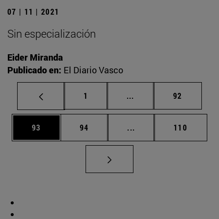
07 | 11 | 2021
Sin especialización
Eider Miranda
Publicado en:
El Diario Vasco
Página
Páginas intermedias Us
Página
1
...
92
Página
Página
Páginas intermedias U
Página
93
94
...
110