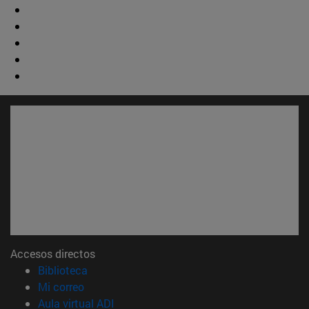
Accesos directos
(abre en nueva ventana)
Biblioteca
(abre en nueva ventana)
Mi correo
(abre en nueva ventana)
Aula virtual ADI