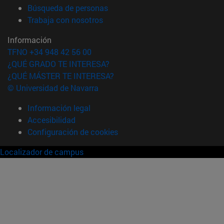
(abre en nueva ventana)
Búsqueda de personas
(abre en nueva ventana)
Trabaja con nosotros
Información
TFNO +34 948 42 56 00
¿QUÉ GRADO TE INTERESA?
¿QUÉ MÁSTER TE INTERESA?
© Universidad de Navarra
Información legal
Accesibilidad
Configuración de cookies
Localizador de campus