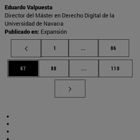
Eduardo Valpuesta
Director del Máster en Derecho Digital de la
Universidad de Navarra
Publicado en:
Expansión
Página
Páginas intermedias Us
Página
1
...
86
Página
Página
Páginas intermedias U
Página
87
88
...
110