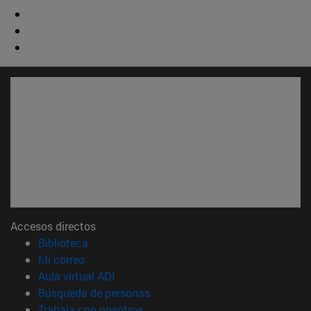
Accesos directos
(abre en nueva ventana)
Biblioteca
(abre en nueva ventana)
Mi correo
(abre en nueva ventana)
Aula virtual ADI
(abre en nueva ventana)
Búsqueda de personas
(abre en nueva ventana)
Trabaja con nosotros