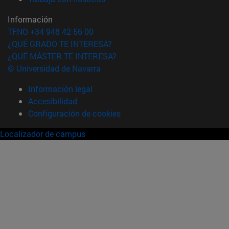
Información
TFNO +34 948 42 56 00
¿QUÉ GRADO TE INTERESA?
¿QUÉ MÁSTER TE INTERESA?
© Universidad de Navarra
Información legal
Accesibilidad
Configuración de cookies
Localizador de campus