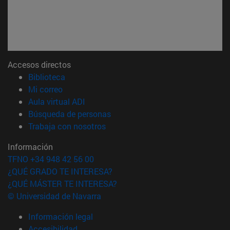
Accesos directos
(abre en nueva ventana)
Biblioteca
(abre en nueva ventana)
Mi correo
(abre en nueva ventana)
Aula virtual ADI
(abre en nueva ventana)
Búsqueda de personas
(abre en nueva ventana)
Trabaja con nosotros
Información
TFNO +34 948 42 56 00
¿QUÉ GRADO TE INTERESA?
¿QUÉ MÁSTER TE INTERESA?
© Universidad de Navarra
Información legal
Accesibilidad