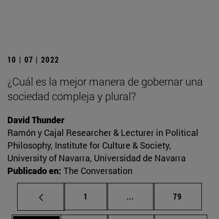
10 | 07 | 2022
¿Cuál es la mejor manera de gobernar una
sociedad compleja y plural?
David Thunder
Ramón y Cajal Researcher & Lecturer in Political
Philosophy, Institute for Culture & Society,
University of Navarra, Universidad de Navarra
Publicado en:
The Conversation
Página
Páginas intermedias Us
Página
1
...
79