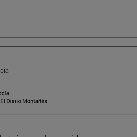
cia
ogía
, El Diario Montañés