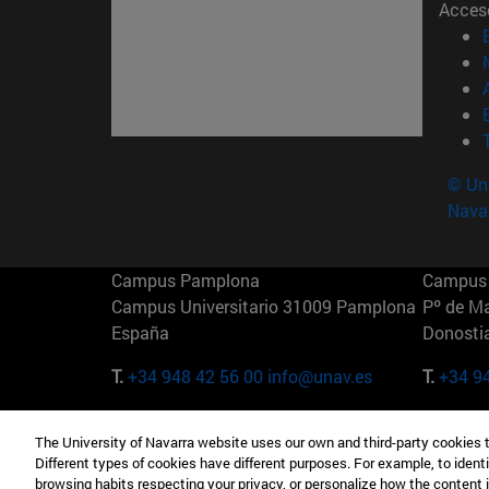
Acces
© Uni
Nava
Campus Pamplona
Campus 
Campus Universitario 31009 Pamplona
Pº de M
España
Donosti
T.
+34 948 42 56 00
info@unav.es
T.
+34 9
Campus Madrid (IESE)
Campus 
The University of Navarra website uses our own and third-party cookies 
Camino del Cerro Águila 3 28023
165 W 5
Different types of cookies have different purposes. For example, to identi
Madrid España
EE.UU
browsing habits respecting your privacy, or personalize how the content 