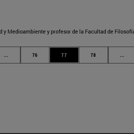
ad y Medioambiente y profesor de la Facultad de Filosofí
Páginas intermedias Use TAB para desplazarse.
Página
Página
Página
Pági
...
76
77
78
...