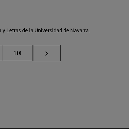
a y Letras de la Universidad de Navarra.
nas intermedias Use TAB para desplazarse.
Página
110