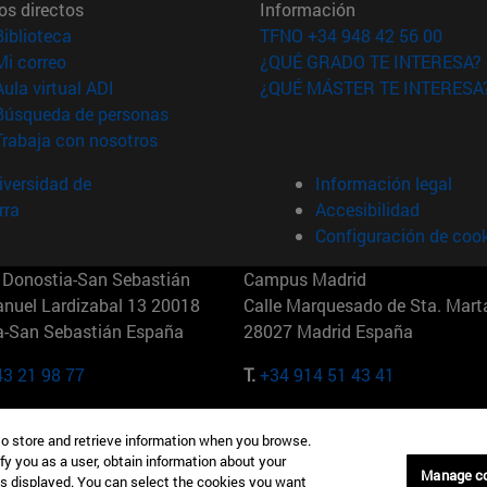
os directos
Información
(abre en nueva ventana)
Biblioteca
TFNO +34 948 42 56 00
(abre en nueva ventana)
Mi correo
¿QUÉ GRADO TE INTERESA?
(abre en nueva ventana)
Aula virtual ADI
¿QUÉ MÁSTER TE INTERESA
(abre en nueva ventana)
Búsqueda de personas
(abre en nueva ventana)
Trabaja con nosotros
versidad de
Información legal
rra
Accesibilidad
Configuración de coo
Donostia-San Sebastián
Campus Madrid
anuel Lardizabal 13 20018
Calle Marquesado de Sta. Marta
a-San Sebastián España
28027 Madrid España
43 21 98 77
T.
+34 914 51 43 41
Nueva York (IESE)
Campus Munich (IESE)
to store and retrieve information when you browse.
7th St 10019-2201 Nueva York
Maria-Theresia-Straße 15 8167
fy you as a user, obtain information about your
Múnich Alemania
Manage c
is displayed. You can select the cookies you want