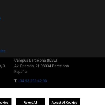
?
kies
Campus Barcelona (IESE)
, 3
Av. Pearson, 21 08034 Barcelona
España
T.
+34 93 253 42 00
Campus Sao Paulo (IESE)
5
Rua Martiniano de Carvalho, 573
01321001 Bela Vista Brasil
ookies
Reject All
Accept All Cookies