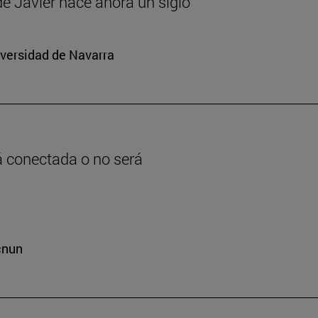
 de Javier hace ahora un siglo
iversidad de Navarra
rá conectada o no será
cnun