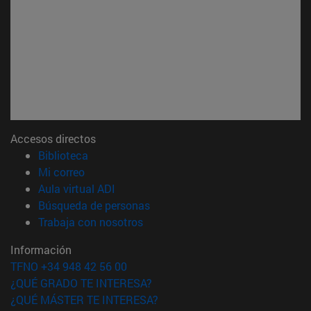
Accesos directos
(abre en nueva ventana)
Biblioteca
(abre en nueva ventana)
Mi correo
(abre en nueva ventana)
Aula virtual ADI
(abre en nueva ventana)
Búsqueda de personas
(abre en nueva ventana)
Trabaja con nosotros
Información
TFNO +34 948 42 56 00
¿QUÉ GRADO TE INTERESA?
¿QUÉ MÁSTER TE INTERESA?