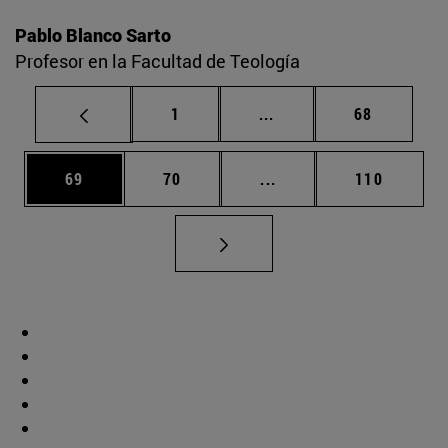
Pablo Blanco Sarto
Profesor en la Facultad de Teología
Página
Páginas intermedias Us
Página
1
...
68
Página
Página
Páginas intermedias U
Página
69
70
...
110