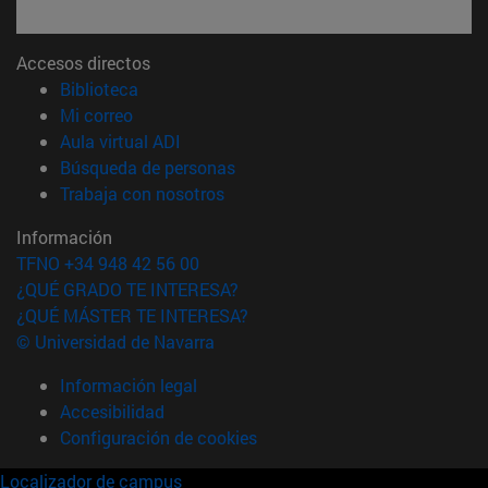
Accesos directos
(abre en nueva ventana)
Biblioteca
(abre en nueva ventana)
Mi correo
(abre en nueva ventana)
Aula virtual ADI
(abre en nueva ventana)
Búsqueda de personas
(abre en nueva ventana)
Trabaja con nosotros
Información
TFNO +34 948 42 56 00
¿QUÉ GRADO TE INTERESA?
¿QUÉ MÁSTER TE INTERESA?
© Universidad de Navarra
Información legal
Accesibilidad
Configuración de cookies
Localizador de campus