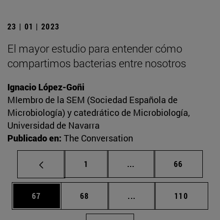
23 | 01 | 2023
El mayor estudio para entender cómo
compartimos bacterias entre nosotros
Ignacio López-Goñi
MIembro de la SEM (Sociedad Española de
Microbiología) y catedrático de Microbiología,
Universidad de Navarra
Publicado en:
The Conversation
Página
Páginas intermedias Us
Página
1
...
66
Página
Página
Páginas intermedias U
Página
67
68
...
110