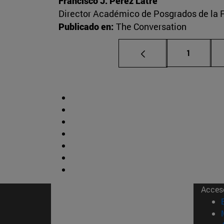
Francisco J. Pérez Latre
Director Académico de Posgrados de la 
Publicado en:
The Conversation
Página
1
Acces