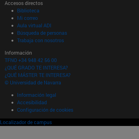
Accesos directos
(abre en nueva ventana)
Biblioteca
(abre en nueva ventana)
Mi correo
(abre en nueva ventana)
Aula virtual ADI
(abre en nueva ventana)
Búsqueda de personas
(abre en nueva ventana)
Trabaja con nosotros
Información
TFNO +34 948 42 56 00
¿QUÉ GRADO TE INTERESA?
¿QUÉ MÁSTER TE INTERESA?
© Universidad de Navarra
Información legal
Accesibilidad
Configuración de cookies
Localizador de campus