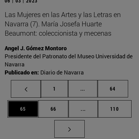
06 | 03 | 2023
Las Mujeres en las Artes y las Letras en
Navarra (7). María Josefa Huarte
Beaumont: coleccionista y mecenas
Angel J. Gómez Montoro
Presidente del Patronato del Museo Universidad de
Navarra
Publicado en:
Diario de Navarra
Página
Páginas intermedias Us
Página
1
...
64
Página
Página
Páginas intermedias U
Página
65
66
...
110