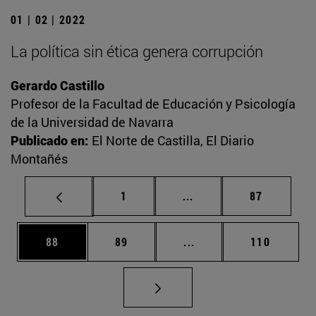
01 | 02 | 2022
La política sin ética genera corrupción
Gerardo Castillo
Profesor de la Facultad de Educación y Psicología
de la Universidad de Navarra
Publicado en:
El Norte de Castilla, El Diario
Montañés
Página
Páginas intermedias Us
Página
1
...
87
Página
Página
Páginas intermedias U
Página
88
89
...
110