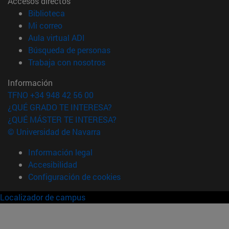
Accesos directos
(abre en nueva ventana)
Biblioteca
(abre en nueva ventana)
Mi correo
(abre en nueva ventana)
Aula virtual ADI
(abre en nueva ventana)
Búsqueda de personas
(abre en nueva ventana)
Trabaja con nosotros
Información
TFNO +34 948 42 56 00
¿QUÉ GRADO TE INTERESA?
¿QUÉ MÁSTER TE INTERESA?
© Universidad de Navarra
Información legal
Accesibilidad
Configuración de cookies
Localizador de campus