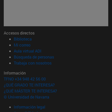
Accesos directos
(abre en nueva ventana)
Biblioteca
(abre en nueva ventana)
Mi correo
(abre en nueva ventana)
Aula virtual ADI
(abre en nueva ventana)
Búsqueda de personas
(abre en nueva ventana)
Trabaja con nosotros
Información
TFNO +34 948 42 56 00
¿QUÉ GRADO TE INTERESA?
¿QUÉ MÁSTER TE INTERESA?
© Universidad de Navarra
Información legal