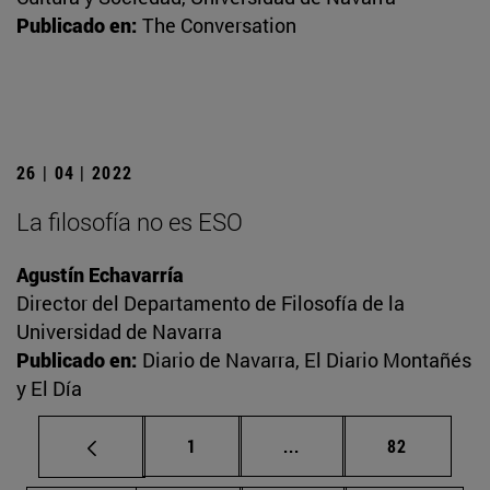
Publicado en:
The Conversation
26 | 04 | 2022
La filosofía no es ESO
Agustín Echavarría
Director del Departamento de Filosofía de la
Universidad de Navarra
Publicado en:
Diario de Navarra, El Diario Montañés
y El Día
Página
Páginas intermedias Us
Página
1
...
82