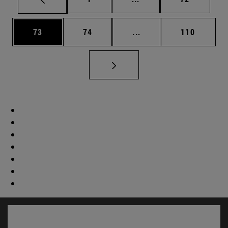
Página
Página
Páginas intermedias U
Página
73
74
...
110