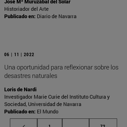
José Mª Muruzábal del Solar
Historiador del Arte
Publicado en:
Diario de Navarra
06 | 11 | 2022
Una oportunidad para reflexionar sobre los
desastres naturales
Loris de Nardi
Investigador Marie Curie del Instituto Cultura y
Sociedad, Universidad de Navarra
Publicado en:
El Mundo
Página
Páginas intermedias Us
Página
1
...
72