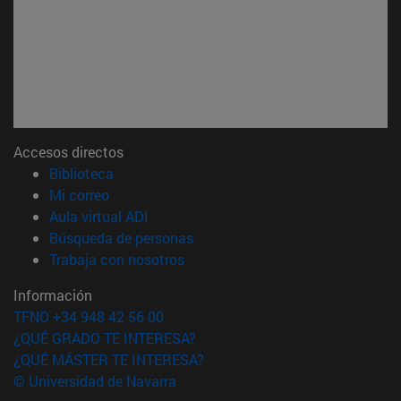
Accesos directos
(abre en nueva ventana)
Biblioteca
(abre en nueva ventana)
Mi correo
(abre en nueva ventana)
Aula virtual ADI
(abre en nueva ventana)
Búsqueda de personas
(abre en nueva ventana)
Trabaja con nosotros
Información
TFNO +34 948 42 56 00
¿QUÉ GRADO TE INTERESA?
¿QUÉ MÁSTER TE INTERESA?
© Universidad de Navarra