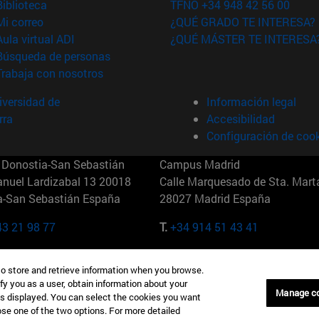
(abre en nueva ventana)
Biblioteca
TFNO +34 948 42 56 00
(abre en nueva ventana)
Mi correo
¿QUÉ GRADO TE INTERESA?
(abre en nueva ventana)
Aula virtual ADI
¿QUÉ MÁSTER TE INTERESA
(abre en nueva ventana)
Búsqueda de personas
(abre en nueva ventana)
Trabaja con nosotros
versidad de
Información legal
rra
Accesibilidad
Configuración de coo
Donostia-San Sebastián
Campus Madrid
anuel Lardizabal 13 20018
Calle Marquesado de Sta. Marta
a-San Sebastián España
28027 Madrid España
43 21 98 77
T.
+34 914 51 43 41
Nueva York (IESE)
Campus Munich (IESE)
to store and retrieve information when you browse.
7th St 10019-2201 Nueva York
Maria-Theresia-Straße 15 8167
fy you as a user, obtain information about your
Múnich Alemania
Manage c
is displayed. You can select the cookies you want
oose one of the two options. For more detailed
6 346 8850
T.
+49 89 24209790