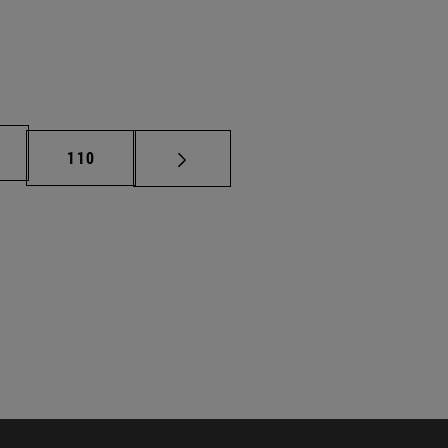
na
Página
110