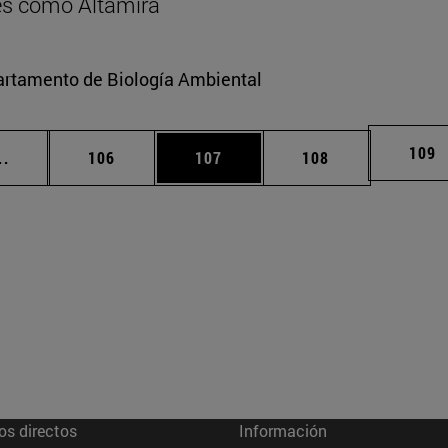
res como Altamira
partamento de Biología Ambiental
Pági
109
Páginas intermedias Use TAB para desplazarse.
Página
Página
Página
..
106
107
108
os directos
Información