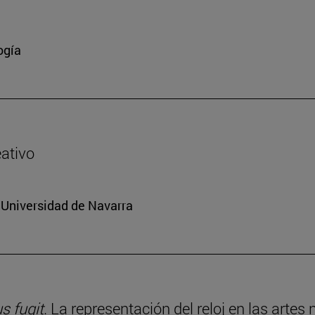
ogía
eativo
a Universidad de Navarra
 fugit
. La representación del reloj en las artes