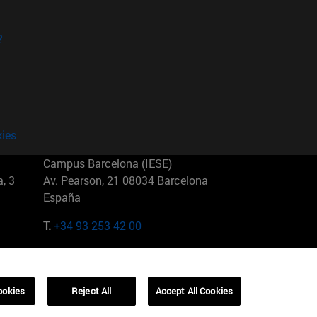
?
kies
Campus Barcelona (IESE)
, 3
Av. Pearson, 21 08034 Barcelona
España
T.
+34 93 253 42 00
Campus Sao Paulo (IESE)
5
Rua Martiniano de Carvalho, 573
01321001 Bela Vista Brasil
ookies
Reject All
Accept All Cookies
T.
+55 11 3177-8300