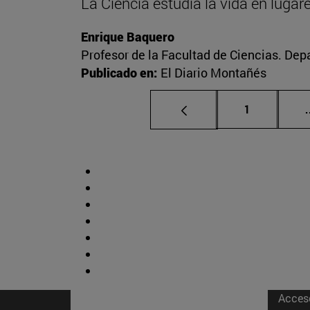
La Ciencia estudia la vida en luga
Enrique Baquero
Profesor de la Facultad de Ciencias. De
Publicado en:
El Diario Montañés
Página
1
.
Acces