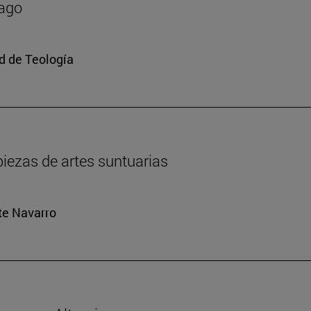
mago
ad de Teología
iezas de artes suntuarias
rte Navarro