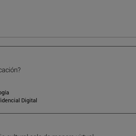
cación?
ogía
idencial Digital