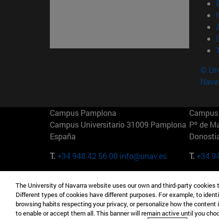
© Uni
Nava
Campus Pamplona
Campus 
Campus Universitario 31009 Pamplona
Pº de M
España
Donosti
T.
+34 948 42 56 00
info@unav.es
T.
+34 9
Campus Madrid (IESE)
Campus 
The University of Navarra website uses our own and third-party cookies 
Camino del Cerro Águila 3 28023
165 W 5
Different types of cookies have different purposes. For example, to identi
Madrid España
EE.UU
browsing habits respecting your privacy, or personalize how the content 
to enable or accept them all. This banner will remain active until you ch
T.
+34 912 11 30 00
T.
+1 64