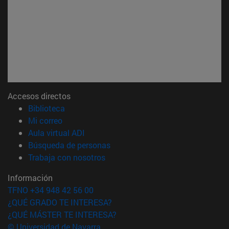
Accesos directos
(abre en nueva ventana)
Biblioteca
(abre en nueva ventana)
Mi correo
(abre en nueva ventana)
Aula virtual ADI
(abre en nueva ventana)
Búsqueda de personas
(abre en nueva ventana)
Trabaja con nosotros
Información
TFNO +34 948 42 56 00
¿QUÉ GRADO TE INTERESA?
¿QUÉ MÁSTER TE INTERESA?
© Universidad de Navarra