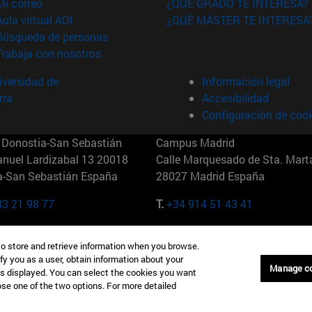
(abre en nueva ventana)
Mi correo
¿QUÉ GRADO TE INTERESA?
(abre en nueva ventana)
Aula virtual ADI
¿QUÉ MÁSTER TE INTERESA
(abre en nueva ventana)
Búsqueda de personas
(abre en nueva ventana)
Trabaja con nosotros
versidad de
Información legal
rra
Accesibilidad
Configuración de coo
Donostia-San Sebastián
Campus Madrid
anuel Lardizabal 13 20018
Calle Marquesado de Sta. Marta
a-San Sebastián España
28027 Madrid España
43 21 98 77
T.
+34 914 51 43 41
Nueva York (IESE)
Campus Munich (IESE)
to store and retrieve information when you browse.
7th St 10019-2201 Nueva York
Maria-Theresia-Straße 15 8167
fy you as a user, obtain information about your
Múnich Alemania
Manage c
is displayed. You can select the cookies you want
oose one of the two options. For more detailed
6 346 8850
T.
+49 89 24209790