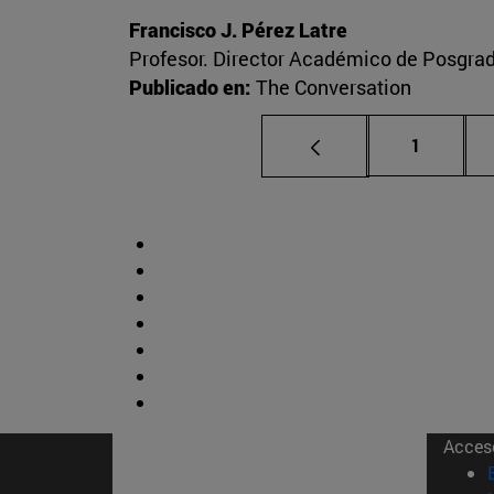
Francisco J. Pérez Latre
Profesor. Director Académico de Posgra
Publicado en:
The Conversation
Página
1
Acces