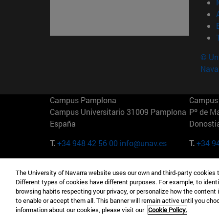
© Uni
Nava
Campus Pamplona
Campus 
Campus Universitario 31009 Pamplona
Pº de M
España
Donosti
T.
+34 948 42 56 00
info@unav.es
T.
+34 9
Campus Madrid (IESE)
Campus 
The University of Navarra website uses our own and third-party cookies 
Camino del Cerro Águila 3 28023
165 W 5
Different types of cookies have different purposes. For example, to identi
Madrid España
EE.UU
browsing habits respecting your privacy, or personalize how the content 
to enable or accept them all. This banner will remain active until you ch
T.
+34 912 11 30 00
T.
+1 64
information about our cookies, please visit our
Cookie Policy.