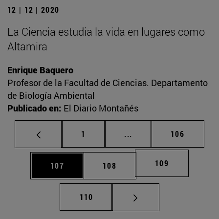
12 | 12 | 2020
La Ciencia estudia la vida en lugares como
Altamira
Enrique Baquero
Profesor de la Facultad de Ciencias. Departamento
de Biología Ambiental
Publicado en:
El Diario Montañés
Página
Páginas intermedias Us
Página
1
...
106
Página
109
Página
Página
107
108
Página
110