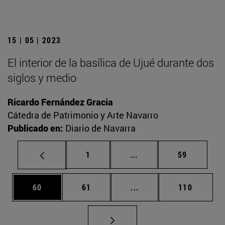
15 | 05 | 2023
El interior de la basílica de Ujué durante dos
siglos y medio
Ricardo Fernández Gracia
Cátedra de Patrimonio y Arte Navarro
Publicado en:
Diario de Navarra
Página
Páginas intermedias Us
Página
1
...
59
Página
Página
Páginas intermedias U
Página
60
61
...
110