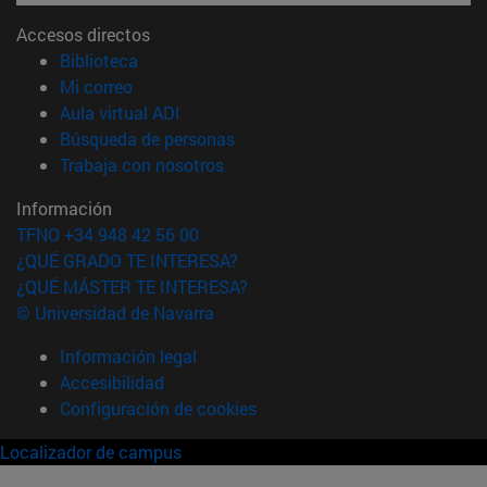
Accesos directos
(abre en nueva ventana)
Biblioteca
(abre en nueva ventana)
Mi correo
(abre en nueva ventana)
Aula virtual ADI
(abre en nueva ventana)
Búsqueda de personas
(abre en nueva ventana)
Trabaja con nosotros
Información
TFNO +34 948 42 56 00
¿QUÉ GRADO TE INTERESA?
¿QUÉ MÁSTER TE INTERESA?
© Universidad de Navarra
Información legal
Accesibilidad
Configuración de cookies
Localizador de campus