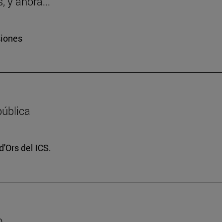
 y ahora..."
siones
pública
d'Ors del ICS.
o