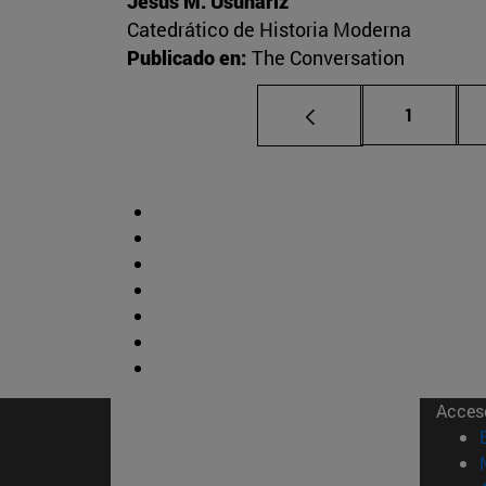
Jesús M. Usunáriz
Catedrático de Historia Moderna
Publicado en:
The Conversation
Página
1
Acces