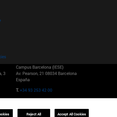
?
kies
Campus Barcelona (IESE)
, 3
Av. Pearson, 21 08034 Barcelona
España
T.
+34 93 253 42 00
Campus Sao Paulo (IESE)
5
Rua Martiniano de Carvalho, 573
01321001 Bela Vista Brasil
ookies
Reject All
Accept All Cookies