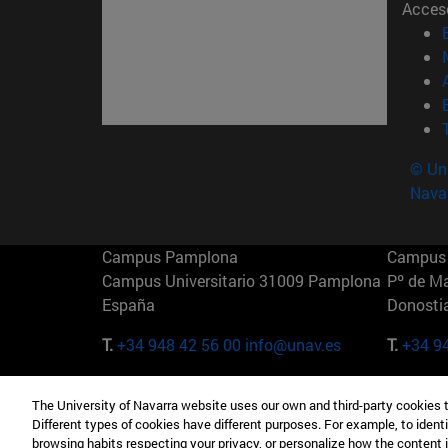
Acces
© Uni
Nava
Campus Pamplona
Campus 
Campus Universitario 31009 Pamplona
Pº de M
España
Donosti
T.
+34 948 42 56 00
info@unav.es
T.
+34 9
Campus Madrid (IESE)
Campus 
The University of Navarra website uses our own and third-party cookies 
Camino del Cerro Águila 3 28023
165 W 5
Different types of cookies have different purposes. For example, to identi
Madrid España
EE.UU
browsing habits respecting your privacy, or personalize how the content 