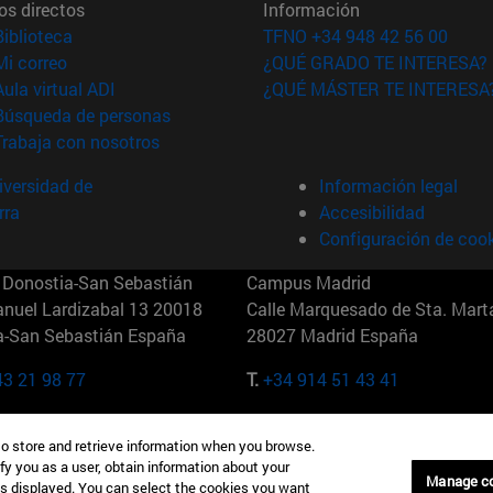
os directos
Información
(abre en nueva ventana)
Biblioteca
TFNO +34 948 42 56 00
(abre en nueva ventana)
Mi correo
¿QUÉ GRADO TE INTERESA?
(abre en nueva ventana)
Aula virtual ADI
¿QUÉ MÁSTER TE INTERESA
(abre en nueva ventana)
Búsqueda de personas
(abre en nueva ventana)
Trabaja con nosotros
versidad de
Información legal
rra
Accesibilidad
Configuración de coo
Donostia-San Sebastián
Campus Madrid
anuel Lardizabal 13 20018
Calle Marquesado de Sta. Marta
a-San Sebastián España
28027 Madrid España
43 21 98 77
T.
+34 914 51 43 41
Nueva York (IESE)
Campus Munich (IESE)
to store and retrieve information when you browse.
7th St 10019-2201 Nueva York
Maria-Theresia-Straße 15 8167
fy you as a user, obtain information about your
Múnich Alemania
Manage c
is displayed. You can select the cookies you want