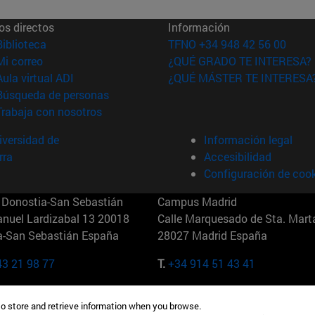
os directos
Información
(abre en nueva ventana)
Biblioteca
TFNO +34 948 42 56 00
(abre en nueva ventana)
Mi correo
¿QUÉ GRADO TE INTERESA?
(abre en nueva ventana)
Aula virtual ADI
¿QUÉ MÁSTER TE INTERESA
(abre en nueva ventana)
Búsqueda de personas
(abre en nueva ventana)
Trabaja con nosotros
versidad de
Información legal
rra
Accesibilidad
Configuración de coo
Donostia-San Sebastián
Campus Madrid
anuel Lardizabal 13 20018
Calle Marquesado de Sta. Marta
a-San Sebastián España
28027 Madrid España
43 21 98 77
T.
+34 914 51 43 41
Nueva York (IESE)
Campus Munich (IESE)
to store and retrieve information when you browse.
7th St 10019-2201 Nueva York
Maria-Theresia-Straße 15 8167