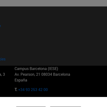
?
kies
Campus Barcelona (IESE)
, 3
Av. Pearson, 21 08034 Barcelona
España
T.
+34 93 253 42 00
Campus Sao Paulo (IESE)
5
Rua Martiniano de Carvalho, 573