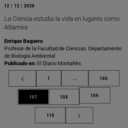
12 | 12 | 2020
La Ciencia estudia la vida en lugares como
Altamira
Enrique Baquero
Profesor de la Facultad de Ciencias. Departamento
de Biología Ambiental
Publicado en:
El Diario Montañés
Página
Páginas intermedias Us
Página
1
...
106
Página
109
Página
Página
107
108
Página
110