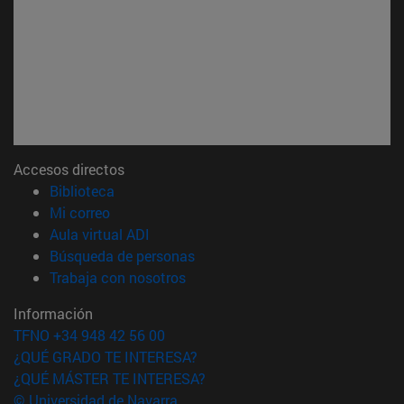
Accesos directos
(abre en nueva ventana)
Biblioteca
(abre en nueva ventana)
Mi correo
(abre en nueva ventana)
Aula virtual ADI
(abre en nueva ventana)
Búsqueda de personas
(abre en nueva ventana)
Trabaja con nosotros
Información
TFNO +34 948 42 56 00
¿QUÉ GRADO TE INTERESA?
¿QUÉ MÁSTER TE INTERESA?
© Universidad de Navarra