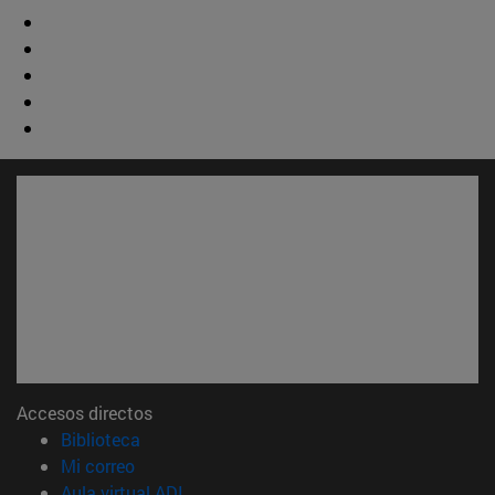
Accesos directos
(abre en nueva ventana)
Biblioteca
(abre en nueva ventana)
Mi correo
(abre en nueva ventana)
Aula virtual ADI