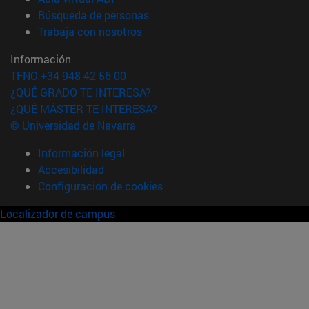
(abre en nueva ventana)
Búsqueda de personas
(abre en nueva ventana)
Trabaja con nosotros
Información
TFNO +34 948 42 56 00
¿QUÉ GRADO TE INTERESA?
¿QUÉ MÁSTER TE INTERESA?
© Universidad de Navarra
Información legal
Accesibilidad
Configuración de cookies
Localizador de campus