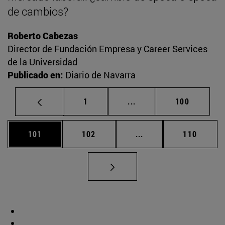
de cambios?
Roberto Cabezas
Director de Fundación Empresa y Career Services
de la Universidad
Publicado en:
Diario de Navarra
Página
Páginas intermedias Us
Página
1
...
100
Página
Página
Páginas intermedias 
Página
101
102
...
110