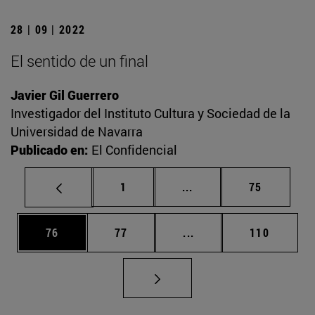
28 | 09 | 2022
El sentido de un final
Javier Gil Guerrero
Investigador del Instituto Cultura y Sociedad de la
Universidad de Navarra
Publicado en:
El Confidencial
Página
Páginas intermedias Us
Página
1
...
75
Página
Página
Páginas intermedias U
Página
76
77
...
110