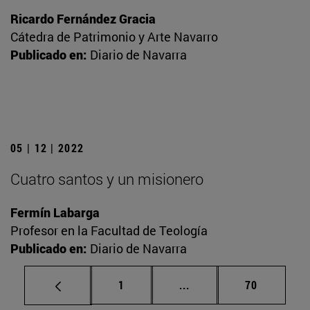
Ricardo Fernández Gracia
Cátedra de Patrimonio y Arte Navarro
Publicado en:
Diario de Navarra
05 | 12 | 2022
Cuatro santos y un misionero
Fermín Labarga
Profesor en la Facultad de Teología
Publicado en:
Diario de Navarra
Página
Páginas intermedias Us
Página
1
...
70