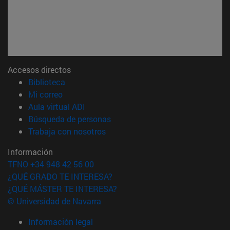
Accesos directos
(abre en nueva ventana)
Biblioteca
(abre en nueva ventana)
Mi correo
(abre en nueva ventana)
Aula virtual ADI
(abre en nueva ventana)
Búsqueda de personas
(abre en nueva ventana)
Trabaja con nosotros
Información
TFNO +34 948 42 56 00
¿QUÉ GRADO TE INTERESA?
¿QUÉ MÁSTER TE INTERESA?
© Universidad de Navarra
Información legal