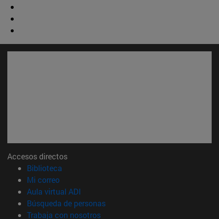
Accesos directos
(abre en nueva ventana)
Biblioteca
(abre en nueva ventana)
Mi correo
(abre en nueva ventana)
Aula virtual ADI
(abre en nueva ventana)
Búsqueda de personas
(abre en nueva ventana)
Trabaja con nosotros