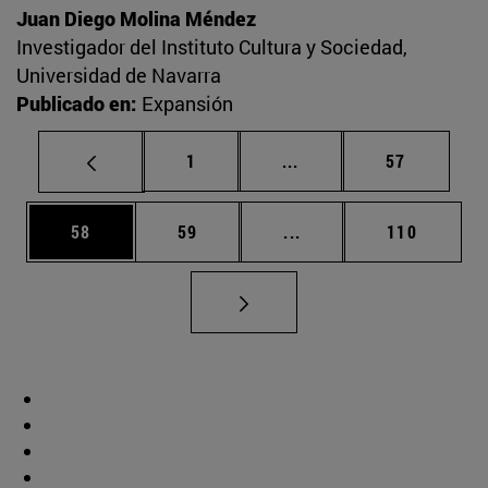
Juan Diego Molina Méndez
Investigador del Instituto Cultura y Sociedad,
Universidad de Navarra
Publicado en:
Expansión
Página
Páginas intermedias Us
Página
1
...
57
Página
Página
Páginas intermedias U
Página
58
59
...
110