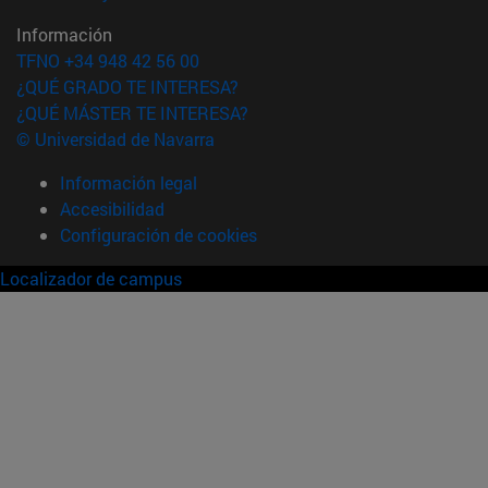
Información
TFNO +34 948 42 56 00
¿QUÉ GRADO TE INTERESA?
¿QUÉ MÁSTER TE INTERESA?
© Universidad de Navarra
Información legal
Accesibilidad
Configuración de cookies
Localizador de campus