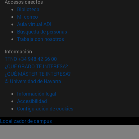
Accesos directos
(abre en nueva ventana)
Biblioteca
(abre en nueva ventana)
Mi correo
(abre en nueva ventana)
Aula virtual ADI
(abre en nueva ventana)
Búsqueda de personas
(abre en nueva ventana)
Trabaja con nosotros
Información
TFNO +34 948 42 56 00
¿QUÉ GRADO TE INTERESA?
¿QUÉ MÁSTER TE INTERESA?
© Universidad de Navarra
Información legal
Accesibilidad
Configuración de cookies
Localizador de campus