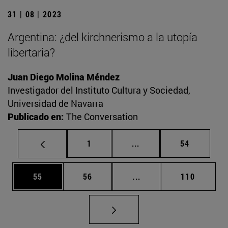
31 | 08 | 2023
Argentina: ¿del kirchnerismo a la utopía
libertaria?
Juan Diego Molina Méndez
Investigador del Instituto Cultura y Sociedad,
Universidad de Navarra
Publicado en:
The Conversation
Página
Páginas intermedias Us
Página
1
...
54
Página
Página
Páginas intermedias U
Página
55
56
...
110