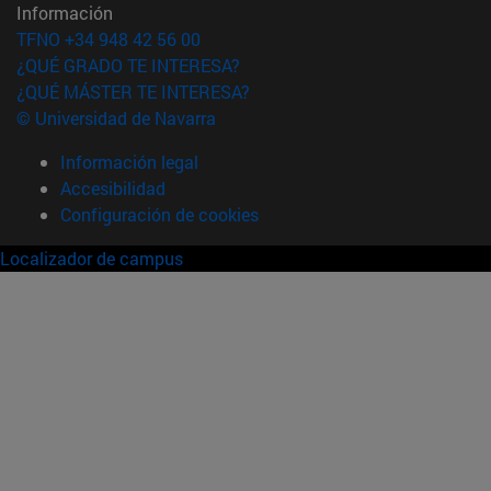
Información
TFNO +34 948 42 56 00
¿QUÉ GRADO TE INTERESA?
¿QUÉ MÁSTER TE INTERESA?
© Universidad de Navarra
Información legal
Accesibilidad
Configuración de cookies
Localizador de campus