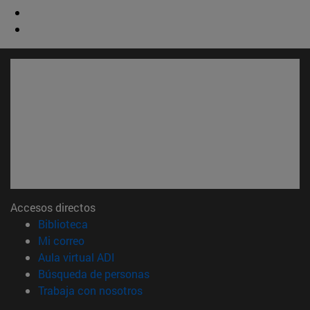
Accesos directos
(abre en nueva ventana)
Biblioteca
(abre en nueva ventana)
Mi correo
(abre en nueva ventana)
Aula virtual ADI
(abre en nueva ventana)
Búsqueda de personas
(abre en nueva ventana)
Trabaja con nosotros