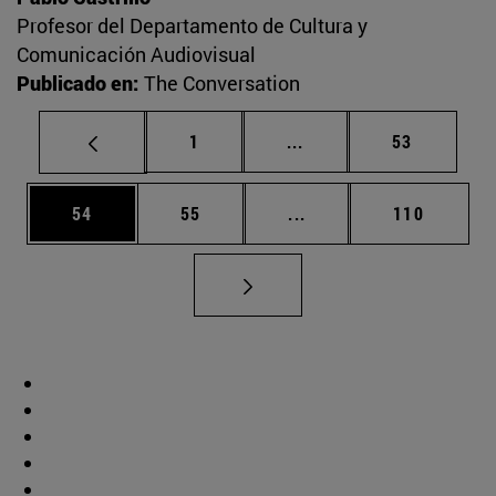
Profesor del Departamento de Cultura y
Comunicación Audiovisual
Publicado en:
The Conversation
Página
Páginas intermedias Us
Página
1
...
53
Página
Página
Páginas intermedias U
Página
54
55
...
110