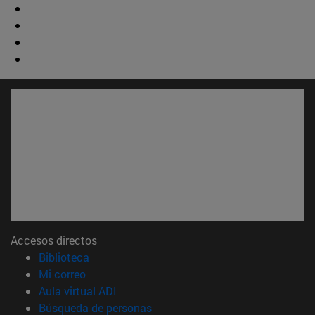
Accesos directos
(abre en nueva ventana)
Biblioteca
(abre en nueva ventana)
Mi correo
(abre en nueva ventana)
Aula virtual ADI
(abre en nueva ventana)
Búsqueda de personas