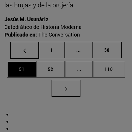
las brujas y de la brujería
Jesús M. Usunáriz
Catedrático de Historia Moderna
Publicado en:
The Conversation
Página
Páginas intermedias Us
Página
1
...
50
Página
Página
Páginas intermedias U
Página
51
52
...
110