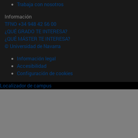
(abre en nueva ventana)
Trabaja con nosotros
Información
TFNO +34 948 42 56 00
¿QUÉ GRADO TE INTERESA?
¿QUÉ MÁSTER TE INTERESA?
© Universidad de Navarra
Información legal
Accesibilidad
Configuración de cookies
Localizador de campus